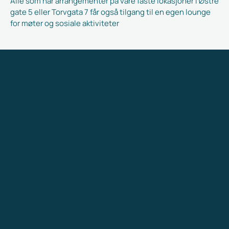
Alle som har arrangementer på våre faste lokasjoner i Østre 
gate 5 eller Torvgata 7 får også tilgang til en egen lounge 
for møter og sosiale aktiviteter
Goodwill leverer strategisk rådgiving og praktisk bistand 
innen PR og kommunikasjon. Vi er erfarne rådgivere som 
ikke bare gir råd, men setter dem ut i livet – slik at de virker i 
praksis.
Vi tilbyr
Tjenester
Arendalsuka
Aktuelt